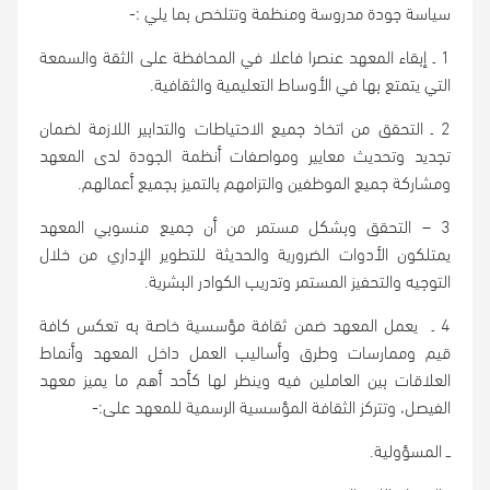
سياسة جودة مدروسة ومنظمة وتتلخص بما يلي :-
1 ـ إبقاء المعهد عنصرا فاعلا في المحافظة على الثقة والسمعة
التي يتمتع بها في الأوساط التعليمية والثقافية.
2 ـ التحقق من اتخاذ جميع الاحتياطات والتدابير اللازمة لضمان
تجديد وتحديث معايير ومواصفات أنظمة الجودة لدى المعهد
ومشاركة جميع الموظفين والتزامهم بالتميز بجميع أعمالهم.
3 – التحقق وبشكل مستمر من أن جميع منسوبي المعهد
يمتلكون الأدوات الضرورية والحديثة للتطوير الإداري من خلال
التوجيه والتحفيز المستمر وتدريب الكوادر البشرية.
4 ـ يعمل المعهد ضمن ثقافة مؤسسية خاصة به تعكس كافة
قيم وممارسات وطرق وأساليب العمل داخل المعهد وأنماط
العلاقات بين العاملين فيه وينظر لها كأحد أهم ما يميز معهد
الفيصل، وتتركز الثقافة المؤسسية الرسمية للمعهد على:-
ــ المسؤولية.