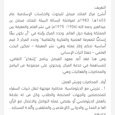
التعريف:
أُنشئ مركز الملك فيصل للبحوث والدراسات الإسلامية عام
1403هـ/ 1983م لمواصلة الرسالة النبيلة للملك فيصل بن
عبدالعزيز رحمه الله (1906- 1975م) في نشر العلم والمعرفة بين
المملكة وبقية دول العالم. وحدد المركز رؤيته في “أن نكون نبعًا
إنسانيًّا للمعرفة العلمية والفكرية والثقافية” وحدد المركز 3 قيم
أساسية تحكم إطار عمله وهي: نشر المعرفة – تمكين البحث
العلمي – حفظ التراث الإنساني.
ومن هنا فقد أعد معهد الفيصل برنامج “إشعاع” الثقافي،
للمساهمة في خدمة المركز، ويحتوي على مجموعة من البرامج
والمحاضرات والفعاليات وهي:
أولا ـ المحاضرات وورش العمل:
1 ـ تجربتي مع الدبلوماسية: محاضرة موجهة لنقل خبرات السفراء
للمتخصصين والجهات المختصة والطلاب وكل من له علاقة
بالعمل الدبلوماسي أو يقتضي عمله التواصل والاتصال مع الرأي
العام المحلي والدولي كالإعلامين والمثقفين وأئمة المساجد..
وغيرهم.